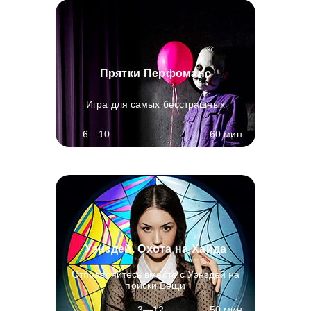
Прятки Перфоманс
Игра для самых бесстрашных
60 мин.
6—10
Уэнздей. Охота на Хайда
Отправляйтесь вместе с Уэнздей на
поиски Вещи
50 мин.
3—12