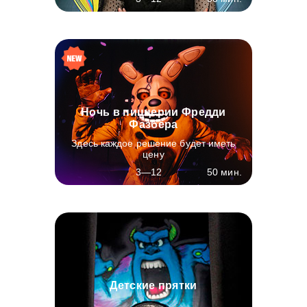
Ночь в пиццерии Фредди
Фазбера
Здесь каждое решение будет иметь
цену
50 мин.
3—12
Детские прятки