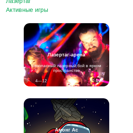
Лазертаг
Активные игры
Лазертаг-арена
Безопасный лазерный бой в ярком
пространстве
60 мин.
4—12
Амонг Ас