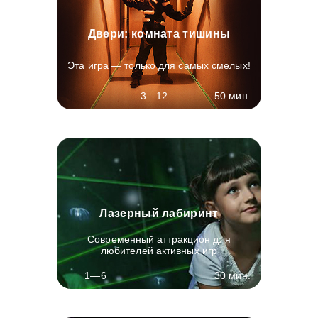
Двери: комната тишины
Эта игра — только для самых смелых!
50 мин.
3—12
Лазерный лабиринт
Современный аттракцион для
любителей активных игр
30 мин.
1—6