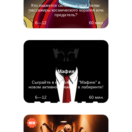
Кто окажется сильнее в этой битве:
пассажиры космического корабля или
предатель?
60 мин.
6—12
Мафия
Сыграйте в настоящую "Мафию" в
новом активном режиме в лабиринте!
60 мин.
6—12