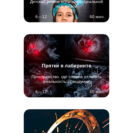
Детский режим игры со специальной
подсветкой
60 мин.
6—12
Прятки в лабиринте
Пространство, где сложно отличить
реальность от выдумки
60 мин.
6—12