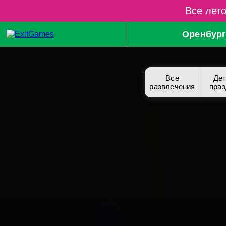
Все лето
Оренбур
Все
Дет
развлечения
праз