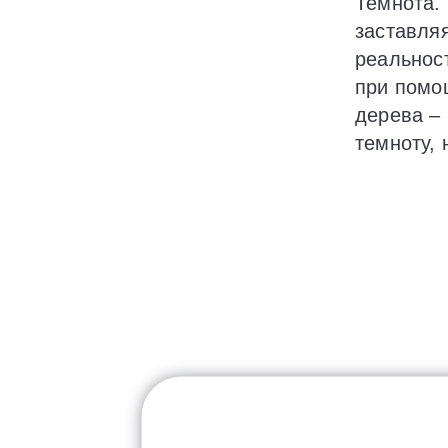
Темнота. 
заставля
реальнос
при помощ
дерева – 
темноту,