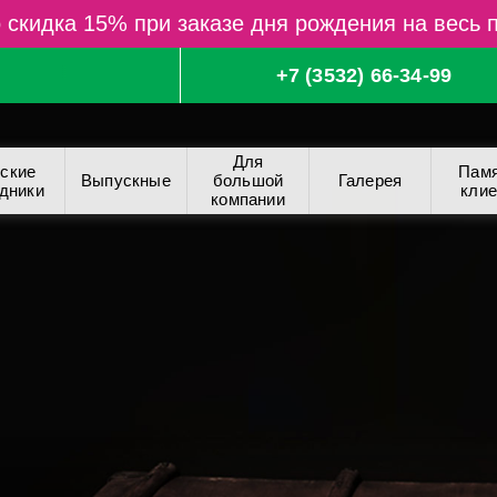
 скидка 15% при заказе дня рождения на весь 
г
+7 (3532) 66-34-99
Для
ские
Памя
Выпускные
большой
Галерея
дники
клие
компании