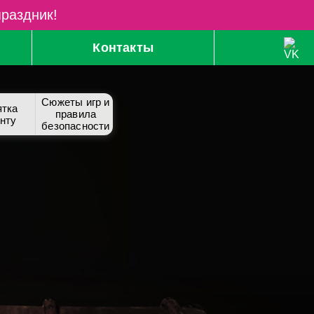
праздник!
Контакты
Сюжеты игр и
тка
правила
нту
безопасности