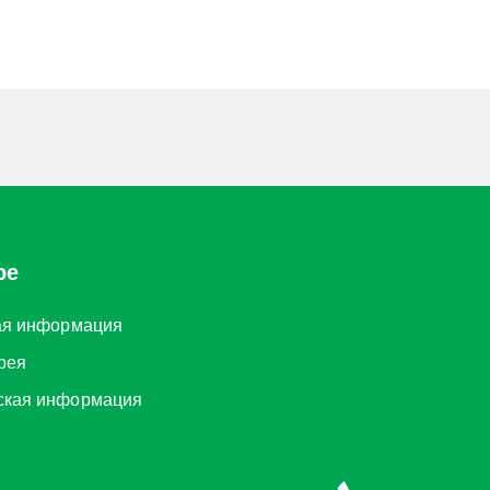
ре
ая информация
рея
ская информация