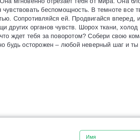
Она мгновенно отрезает тебя от мира. Она бло
я чувствовать беспомощность. В темноте все 
тью. Сопротивляйся ей. Продвигайся вперед, и
и других органов чувств. Шорох ткани, холод
что ждет тебя за поворотом? Собери свою ком
 но будь осторожен – любой неверный шаг и ты