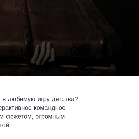
я в любимую игру детства?
терактивное командное
ым сюжетом, огромным
той.